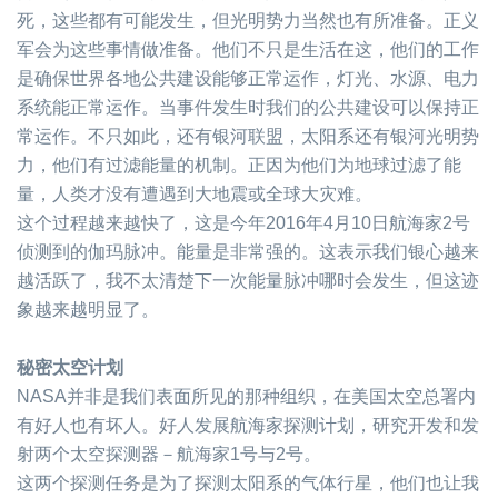
死，这些都有可能发生，但光明势力当然也有所准备。正义
军会为这些事情做准备。他们不只是生活在这，他们的工作
是确保世界各地公共建设能够正常运作，灯光、水源、电力
系统能正常运作。当事件发生时我们的公共建设可以保持正
常运作。不只如此，还有银河联盟，太阳系还有银河光明势
力，他们有过滤能量的机制。正因为他们为地球过滤了能
量，人类才没有遭遇到大地震或全球大灾难。
这个过程越来越快了，这是今年
2016
年
4
月
10
日航海家
2
号
侦测到的伽玛脉冲。能量是非常强的。这表示我们银心越来
越活跃了，我不太清楚下一次能量脉冲哪时会发生，但这迹
象越来越明显了。
秘密太空计划
NASA
并非是我们表面所见的那种组织，在美国太空总署内
有好人也有坏人。好人发展航海家探测计划，研究开发和发
射两个太空探测器－航海家
1
号与
2
号。
这两个探测任务是为了探测太阳系的气体行星，他们也让我