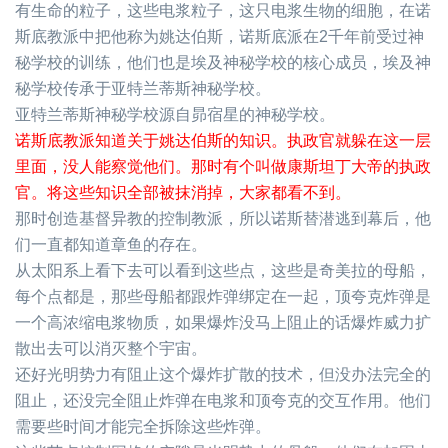
有生命的粒子，这些电浆粒子，这只电浆生物的细胞，在诺
斯底教派中把他称为姚达伯斯，诺斯底派在
2
千年前受过神
秘学校的训练，他们也是埃及神秘学校的核心成员，埃及神
秘学校传承于亚特兰蒂斯神秘学校。
亚特兰蒂斯神秘学校源自昴宿星的神秘学校。
诺斯底教派知道关于姚达伯斯的知识。执政官就躲在这一层
里面，没人能察觉他们。那时有个叫做康斯坦丁大帝的执政
官。将这些知识全部被抹消掉，大家都看不到。
那时创造基督异教的控制教派，所以诺斯替潜逃到幕后，他
们一直都知道章鱼的存在。
从太阳系上看下去可以看到这些点，这些是奇美拉的母船，
每个点都是，那些母船都跟炸弹绑定在一起，顶夸克炸弹是
一个高浓缩电浆物质，如果爆炸没马上阻止的话爆炸威力扩
散出去可以消灭整个宇宙。
还好光明势力有阻止这个爆炸扩散的技术，但没办法完全的
阻止，还没完全阻止炸弹在电浆和顶夸克的交互作用。他们
需要些时间才能完全拆除这些炸弹。