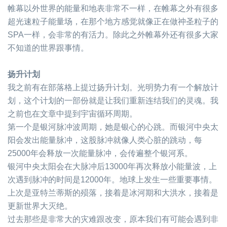
帷幕以外世界的能量和地表非常不一样，在帷幕之外有很多
超光速粒子能量场，在那个地方感觉就像正在做祌圣粒子的
SPA
一样，会非常的有活力。除此之外帷幕外还有很多大家
不知道的世界跟事情。
扬升计划
我之前有在部落格上提过扬升计划。光明势力有一个解放计
划，这个计划的一部份就是让我们重新连结我们的灵魂。我
之前也在文章中提到宇宙循环周期。
第一个是银河脉冲波周期，她是银心的心跳。而银河中央太
阳会发出能量脉冲，这股脉冲就像人类心脏的跳动，每
25000
年会释放一次能量脉冲，会传遍整个银河系。
银河中央太阳会在大脉冲后
13000
年再次释放小能量波，上
次遇到脉冲的时间是
12000
年。地球上发生一些重要事情。
上次是亚特兰蒂斯的殒落，接着是冰河期和大洪水，接着是
更新世界大灭绝。
过去那些是非常大的灾难跟改变，原本我们有可能会遇到非