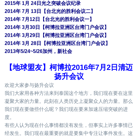
2015
年
1
月
24
日光之突破会议纪录
2014
年
7
月
13
日【台北光的胜利会议二】
2014
年
7
月
12
日【台北光的胜利会议一】
2014
年
3
月
30
日【柯博拉亚洲区台湾门户会议】
2014
年
3
月
29
日【柯博拉亚洲区台湾门户会议】
2014
年
3
月
28
日【柯博拉亚洲区台湾门户会议】
2013
年
5/24~5/26
加州，新社会
【地球盟友】柯博拉
2016
年
7
月
2
日清迈
扬升会议
欢迎大家参与扬升会议
我们大家用各种方法来到泰国这个地方，我们现在要在这里
凝聚大家的力量。此刻在人类历史上凝聚众人的力量。那么
我们现在要做些什么呢？我们现在要来加速压缩突破的进
度。
有些人认为现在什么事情都没有发生，但事实上许多事情已
经发生。我们现在最重要的就是要集中专注让事件发生。这