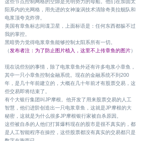
这些节点控制网格的空隙是光明势力的母船。他们在加固太
阳系内的光网格，用先进的女神漩涡技术清除奇美拉舰队和
电浆顶夸克炸弹。
美国有章鱼标志间谍卫星，上面标语是：任何东西都躲不过
我的掌控。
黑暗势力觉得电浆章鱼能够控制太阳系所有一切。
（
发布者注：为了防止图片植入，这里不上传章鱼的图片
）
现在说些别的事情，除了电浆章鱼外还有许多电浆小章鱼，
其中一只小章鱼控制金融系统。现在的金融系统不到
200
年，是几十年前建立的，大概在几十年前才有股票交易，这
些交易即将结束了。
有个大银行集团叫
JP
摩根。他开发了用来股票交易的人工
智慧，他们进阶创造出一只电浆章鱼，这就是
JP
摩根的大
秘密，这就是为什么很多
JP
摩根银行家被自杀原因。
这些被自杀的人他们打算爆料现在的股市是很不真实的，都
是人工智能程序在操控，这些股票都没有真实的交易都只是
数字在跑而已。