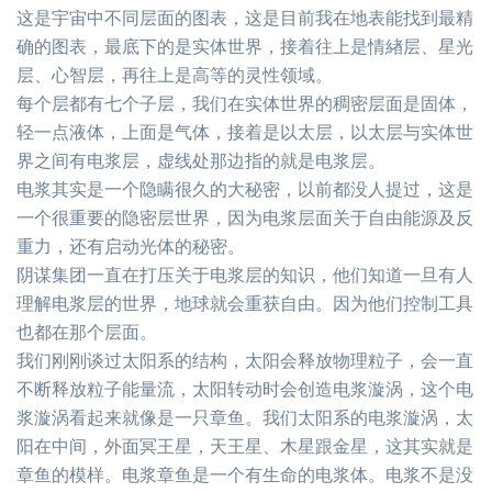
这是宇宙中不同层面的图表，这是目前我在地表能找到最精
确的图表，最底下的是实体世界，接着往上是情緖层、星光
层、心智层，再往上是高等的灵性领域。
每个层都有七个子层，我们在实体世界的稠密层面是固体，
轻一点液体，上面是气体，接着是以太层，以太层与实体世
界之间有电浆层，虚线处那边指的就是电浆层。
电浆其实是一个隐瞒很久的大秘密，以前都没人提过，这是
一个很重要的隐密层世界，因为电浆层面关于自由能源及反
重力，还有启动光体的秘密。
阴谋集团一直在打压关于电浆层的知识，他们知道一旦有人
理解电浆层的世界，地球就会重获自由。因为他们控制工具
也都在那个层面。
我们刚刚谈过太阳系的结构，太阳会释放物理粒子，会一直
不断释放粒子能量流，太阳转动时会创造电浆漩涡，这个电
浆漩涡看起来就像是一只章鱼。
我们太阳系的电浆漩涡，太
阳在中间，外面冥王星，天王星、木星跟金星，这其实就是
章鱼的模样。电浆章鱼是一个有生命的电浆体。电浆不是没