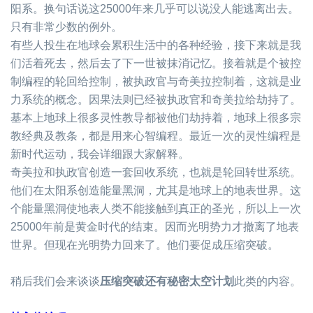
阳系。换句话说这
25000
年来几乎可以说没人能逃离出去。
只有非常少数的例外。
有些人投生在地球会累积生活中的各种经验，接下来就是我
们活着死去，然后去了下一世被抹消记忆。接着就是个被控
制编程的轮回给控制，被执政官与奇美拉控制着，这就是业
力系统的概念。因果法则已经被执政官和奇美拉给劫持了。
基本上地球上很多灵性教导都被他们劫持着，地球上很多宗
教经典及教条，都是用来心智编程。最近一次的灵性编程是
新时代运动，我会详细跟大家解释。
奇美拉和执政官创造一套回收系统，也就是轮回转世系统。
他们在太阳系创造能量黑洞，尤其是地球上的地表世界。这
个能量黑洞使地表人类不能接触到真正的圣光，所以上一次
25000
年前是黄金时代的结束。因而光明势力才撤离了地表
世界。但现在光明势力回来了。他们要促成压缩突破。
稍后我们会来谈谈
压缩突破还有秘密太空计划
此类的内容。