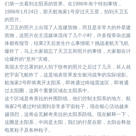
们第一次看到太阳系的世界。在
1986
年有个特别事情，
1986
年
1
月
24
日，那天航海家
1
号穿过天王星，拍到天卫五
的照片。
天卫五的照片上出现了人造建筑物，而且是非常大的外星建
筑物，这照片在主流媒体流传了几个小时，许多报章杂志媒
体都有报导，结果
2
天后发生什么事情呢？挑战者航天飞机
爆炸了，马上大家就忘了天卫五和照片的事情，大家都在讨
论爆炸的“意外”灾难。
美国太空总署的好人拍下惊奇的照片之后过了几天，坏人就
把宇宙飞船炸了，这是地表世界发生银河战争的实际缩影。
航海家
2
号即将离开太阳系，即将通过终端震波区，即将通
过太阳圈，这两个重要区域在太阳系中。
这个区域是奇美拉的外围防线，他们控制太阳系的地方。航
海家
2
号通过时侦测到非常多宇宙粒子，现在银心活动越来
越强烈，这将会瓦解奇美拉的太阳系防线。现在解释一下，
这圈是太阳系，中间是太阳，我们的行星在那，太阳会释放
电浆粒子及各种粒子。