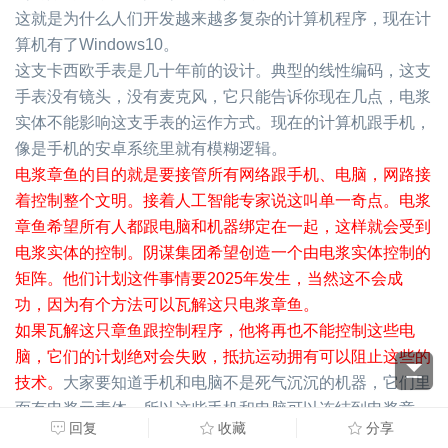
这就是为什么人们开发越来越多复杂的计算机程序，现在计
算机有了
Windows10
。
这支卡西欧手表是几十年前的设计。典型的线性编码，这支
手表没有镜头，没有麦克风，它只能告诉你现在几点，电浆
实体不能影响这支手表的运作方式。现在的计算机跟手机，
像是手机的安卓系统里就有模糊逻辑。
电浆章鱼的目的就是要接管所有网络跟手机、电脑，网路接
着控制整个文明。接着人工智能专家说这叫单一奇点。电浆
章鱼希望所有人都跟电脑和机器绑定在一起，这样就会受到
电浆实体的控制。阴谋集团希望创造一个由电浆实体控制的
矩阵。他们计划这件事情要
2025
年发生，当然这不会成
功，因为有个方法可以瓦解这只电浆章鱼。
如果瓦解这只章鱼跟控制程序，他将再也不能控制这些电
脑，它们的计划绝对会失败，抵抗运动拥有可以阻止这些的
技术。
大家要知道手机和电脑不是死气沉沉的机器，它们里
面有电浆元素体，所以这些手机和电脑可以连结到电浆章
回复
收藏
分享
鱼，所以当电脑运作时会用电子传输，这些电子的运动会形