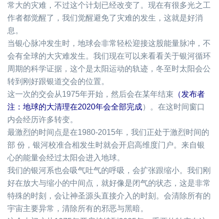
常大的灾难，不过这个计划已经改变了。现在有很多光之工
作者都觉醒了，我们觉醒避免了灾难的发生，这就是好消
息。
当银心脉冲发生时，地球会非常轻松迎接这股能量脉冲，不
会有全球的大灾难发生。我们现在可以来看看关于银河循环
周期的科学证据，这个是太阳运动的轨迹，冬至时太阳会公
转到刚好跟银道交会的位置。
这一次的交会从
1975
年开始，然后会在某年结束
（发布者
注：地球的大清理在
2020
年会全部完成
）。在这时间窗口
内会经历许多转变。
最激烈的时间点是在
1980-2015
年，我们正处于激烈时间的
部
份，银河校准合相发生时就会开启高维度门户。来自银
心的能
量会经过太阳会进入地球。
我们的银河系也会吸气吐气的呼吸，会扩张跟缩小。我们刚
好在放大与缩小的中间点，就好像是闭气的状态，这是非常
特殊的时刻，会让神圣源头直接介入的时刻。会清除所有的
宇宙主要异常，清除所有的邪恶与黑暗。