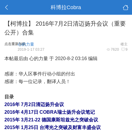
科博拉Cobra
【柯博拉】 2016年7月2日清迈扬升会议（重要
公开）合集
点击重新加载
心的力量
楼主
2019-1-17 03:27
7620
9
本帖最后由 心的力量 于 2020-8-2 03:16 编辑
感谢：华人区事件行动小组的付出
感谢：每一位记录，翻译人员！
目录
2016
年
7
月
2
日清迈扬升会议
2016
年
4
月
17
日
COBRA
瑞士扬升会议笔记
2015
年
3
月
21-22
德国康斯坦兹光之突破会议
2015
年
1
月
25
日
台湾光之突破及财富丰盛会议