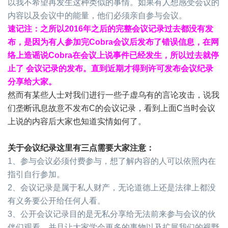
以我不希望再发生这种类似的事情。如果有人想感受会议的
内容以及会议中的能量，他们必须亲自参与会议。
速记注：之所以
2016
年之后的完整会议记录过去都没有发
布，是因为有人参加完
Cobra
会议后发布了错误信息，在网
络上造谣说
Cobra
在会议上说事件已经发生，所以过去就停
止了
会议记录的发布。直到近期才得到许可发布会议纪录
分享给大家。
然而有某些人士对我们进行一些子虚乌有的言论攻击，说我
们垄断讯息故意不发布
C
的会议记录，看到上面
C
当时会议
上说的内容后大家也知道实情如何了。
关于会议纪录这里有三点需要大家注意：
1
、参与会议必须付费参与，想了解内容的人可以依照内在
指引自行参加。
2
、会议记录是属于私人财产，无论道德上还是法律上都没
有义务要公开给任何人看。
3
、公开会议记录目的是无私分享给无法前来参与会议的伙
伴们观看，并且让大家学会更多的事物以及扩展我们的视野