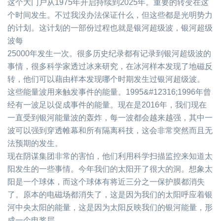
这个大门户从
1975
年开启持续到
2025
年。重要的转变在这
个时间发生。不过我没办法保证什么，但这些都是光明势力
的计划。这计划的一部份过程也就是银河超级波，银河超级
波每
25000
年发生一次。很多历史纪录都有记录到银河超级波的
事情，很多科学家透过冰来研究，在冰河样本发现了地磁反
转，他们可以藉由样本发现哪个时期发生过银河超级波。
这些能量波用来触发事件的能量。
1995
&#12316;
1996
年曾
经有一波足以促成事件的能量。现在是
2016
年，我们现在
一直受到银河能量波的轰炸，每一波都会越来越强，其中一
波可以强到穿透帷幕和所有隔离科技，这会非常突然而且无
法预期的发生。
现在阴谋集团非常的害怕，他们利用科学扫描监控来知道太
阳发生的一些事情。今年我们的太阳开了很大的洞。想象太
阳是一个球体，而这个球体有将近三分之一保护膜都消失
了。原本的电磁场都消失了，这是因为我们的太阳呼应着银
河中央太阳的能量，这是因为太阳反映我们的银河能量，形
成一个电浆层。