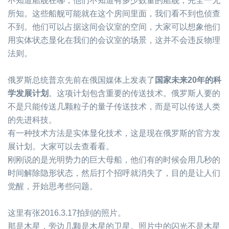
不知道船舰在哪，他们不知道有多少数量的船舰，完全一无
所知。这些船舰可能就在这个房间里面，我们看不到也侦查
不到。他们可以占据这间会议室的空间，大家可以想象他们
用实体状态显化在我们的会议室的场景，这并不会违反物理
法则。
俄罗斯总统普京先前在俄国媒体上发表了
国家未来
20
年的科
学发展计划
。这项计划包含重要的传送技术。俄罗斯人要的
不是只能传送几颗粒子的量子传送技术，而是可以传送人类
的先进科技。
有一种技术方法是实体显化技术，这是现在俄罗斯的官方发
展计划。大家可以去查看看。
刚刚说的是光明势力的巨大母船，他们有的时候会用几秒的
时间解除隐形状态，然后打个招呼就消失了，目的是让人们
觉醒，开始思考些问题。
这里有张
2016.3.17
拍到的照片。
那是木星，旁边几颗是木星的卫星。照片中的闪光不是木星