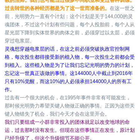
教的法师。我们也可能当过很多不同职业和受过各种训练。
过去转世的各种经历都是为了这一世而准备的。
在这一世之
前，光明势力一直有个计划：这个计划是关于
144,000
的灵
魂团体，不过这个计划有些问题，每个人投胎前，每个人从
星光层下降到实体世界的肉体之前，必须穿过以太层，必须
穿过电浆层。
灵魂想穿越电浆层的话，在这之前必须突破执政官控制网
格，每次投生都得接受新的植入物，每一次投生之前都会受
到植入。这些植入物是为了让我们忘记光明的势力的计划，
忘记这一世真正该做的事情。这
144000
人中截止到
2016
年
只有
10%
觉醒，而这
10%
的人必须承担
144000
人的所有工
作。
过去有一个很大的机会，在
1995
年事件非常有可能发生，
那时候光明势力希望关键人物做正确的事情。正因为这些关
键人物错失了机会，我们今天才会在这里开会。
我们只要组成一小群非常投入的团体就足以改变地球的命
运，过去那时没有发生。但现在这些事情正在发生，原计划
已经升级了，但这个升级细节不能公开。