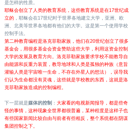
是怎样的性质。
耶稣会创立了人类的教育系统，这些教育系统是在
17
世纪成
立的
，耶稣会在
17
世纪时于世界各地建立大学，亚洲、欧
洲、北美等世界各地都有他们的大学。这是第一个使用学校
控制手法。
第二种教育编程是洛克菲勒家族，他们在
20
世纪创立了很多
基金会，用很多基金会资金赞助这些大学，利用这资金控制
大学的发展及教育方向。洛克菲勒家族要求学校不能教导自
由能源和反重力装置，教导地球和人类是孤独的种族（意旨
灌输人类是宇宙唯一生命，不存在外星人的想法），误导我
们认为生命都没有灵魂，这些就是学校教的东西，这就是洛
克菲勒家族造成的控制编程。
下一层就是
媒体的控制
：
大家看的电视新闻报导，都是些奇
怪的事情，这种现象全世界都很普遍，某种程度是这样子也
有些国家新闻比较自由与前者有些相反，整个系统都在阴谋
集团控制之下。