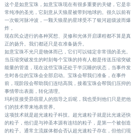
这个是如意宝珠，如意宝珠现在有很多重要的关键，它是非
常纯净的圣光，它刻意从天狼星被带到地球的。很久以前有
一次银河脉冲波，一颗天狼星的星球受不了银河超级波而爆
炸，
现在民众进行的各种冥想、灵修和光体开启课程都不算是真
正的扬升。我们都还只是在准备扬升。
如意宝珠不光只是物体而已，它们可以锚定非常强的圣光。
当压缩突破发生的时刻每个宝珠的持有人都是传送压缩突破
能量的管道，现在这些宝珠还处于半沉睡的状态，当事件发
生时各位的宝珠会全部启动。宝珠会帮我们准备，在事件
前，现阶段会帮助我们连结高我，接着宝珠会帮我们压抑的
事情带出表面，转化清理。
玛利亚接受昴宿星人的指导之后呢，我也受到他们只是把他
们的技术带来地表世界。
这项技术就是超光速粒子科技。超光速粒子就是比光速还快
的粒子，他们是与祌圣本源有连结的粒子，是第一个被创造
的粒子。通常主流媒体都会否认超光速粒子存在，但他们现