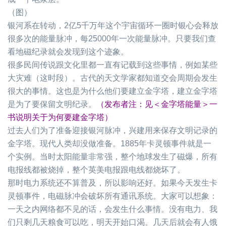
（图）
银河系在转动，
2
亿
5
千万年这个宇宙循环一圈时银心会释放
很多次的能量脉冲，每
25000
年一次能量脉冲。只要我们查
看地磁纪录就会发现到这个迹象。
很多民间传说跟文化里都一直有记载到这些事情，例如某些
大灾难（这时段）。古代的天文学家都知道交会周期会发生
很大的事情。这也是为什么他们要建立金字塔，建立金字塔
是为了要保留文明纪录。
（发布者注：见＜金字塔能量＞一
书说明关于为何要建金字塔）
过去人们为了准备迎接银河脉冲，兴建用来保存文明记录的
金字塔。现代人类却没做准备。
1885
年卡灵顿事件就是一
个实例。当时太阳能量非常强，整个地球发生了磁爆，所有
电报线都被烧掉，整个英美电报跟电线都烧坏了。
那时电力系统还不算普及，所以影响还好。如果今天发生卡
灵顿事件，电磁脉冲会破坏所有通讯系统。大家可以想象：
一天之内网络都不见的话，会发生什么事情。没有电力、我
们只剩几天粮食可以吃，明天开始口渴。几天后就会有人饿