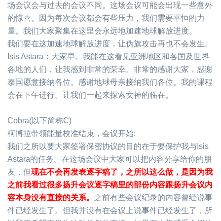
场会议会与过去的会议不同。这场会议可能会出现一些意外
的惊喜。因为每次会议都会有些压力，我们需要平恒的力
量。我们大家聚集在这里会永远地加速地球解放进度。
我们要在这加速地球解放进度，让伪旗攻击再也不会发生。
Isis Astara
：大家早。我能在这看见亚洲地区和各国及世界
各地的人们，让我感到非常的荣幸。非常的感谢大家，感谢
泰国愿意接纳各位。感谢地球母亲接纳我们各位。我的课程
会在下午进行。让我们一起来探索女神的临在。
Cobra(
以下简称
C)
柯博拉带领能量校准结束，会议开始
:
我们之所以要大家签署保密协议的目的在于要保护我与
Isis
Astara
的任务。在这场会议中大家可以把内容分享给你的朋
友，但
现在不会再发表逐字稿了，之所以这么做，是因为我
之前我看过很多扬升会议逐字稿里的部份内容跟扬升会议内
容本身没有直接的关系。
之前有些会议纪录的内容曾经说事
件已经发生了。但我并没有在会议上说事件已经发生了，所