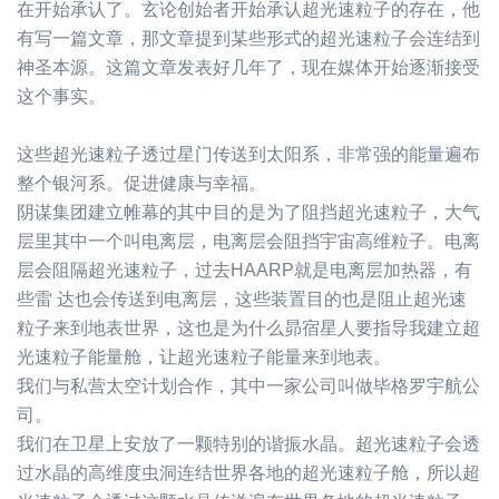
在开始承认了。玄论创始者开始承认超光速粒子的存在，他
有写一篇文章，那文章提到某些形式的超光速粒子会连结到
神圣本源。这篇文章发表好几年了，现在媒体开始逐渐接受
这个事实。
这些超光速粒子透过星门传送到太阳系，非常强的能量遍布
整个银河系。促进健康与幸福。
阴谋集团建立帷幕的其中目的是为了阻挡超光速粒子，大气
层里其中一个叫电离层，电离层会阻挡宇宙高维粒子。电离
层会阻隔超光速粒子，过去
HAARP
就是电离层加热器，有
些雷
达也会传送到电离层，这些装置目的也是阻止超光速
粒子来到地表世界，这也是为什么昴宿星人要指导我建立超
光速粒子能量舱，让超光速粒子能量来到地表。
我们与私营太空计划合作，其中一家公司叫做毕格罗宇航公
司。
我们在卫星上安放了一颗特别的谐振水晶。超光速粒子会透
过水晶的高维度虫洞连结世界各地的超光速粒子舱，所以超