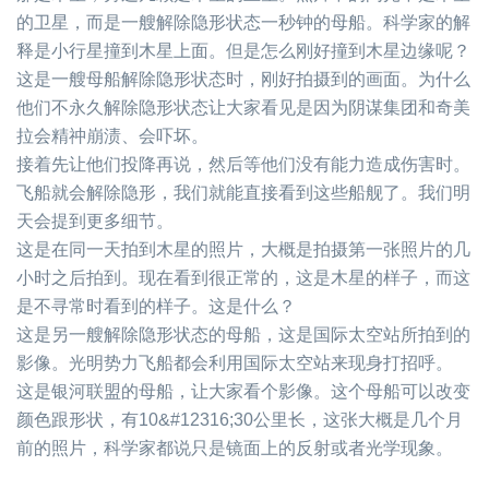
的卫星，而是一艘解除隐形状态一秒钟的母船。科学家的解
释是小行星撞到木星上面。但是怎么刚好撞到木星边缘呢？
这是一艘母船解除隐形状态时，刚好拍摄到的画面。为什么
他们不永久解除隐形状态让大家看见是因为阴谋集团和奇美
拉会精祌崩渍、会吓坏。
接着先让他们投降再说，然后等他们没有能力造成伤害时。
飞船就会解除隐形，我们就能直接看到这些船舰了。我们明
天会提到更多细节。
这是在同一天拍到木星的照片，大概是拍摄第一张照片的几
小时之后拍到。现在看到很正常的，这是木星的样子，而这
是不寻常时看到的样子。这是什么？
这是另一艘解除隐形状态的母船，这是国际太空站所拍到的
影像。光明势力飞船都会利用国际太空站来现身打招呼。
这是银河联盟的母船，让大家看个影像。这个母船可以改变
颜色跟形状，有
10
&#12316;
30
公里长，这张大概是几个月
前的照片，科学家都说只是镜面上的反射或者光学现象。