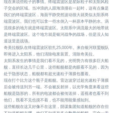
现在来说些粒子的事情。终端震波区是星际粒子和太阳风粒
子交会的区域。当冲浪的人跟海浪撞在一起时，这有点像是
我们的终端震波区，海面平静突然波动很大就类似太阳系终
端震波区。我们也可以拿一些水倒入一杯原本平静的水。涡
流很多的地方就是终端震波区。太阳系中涡流最大的地带就
是终端震波区。这个地方就是银河战争的战场，但是没人知
道这里是战场。
奇美拉舰队在终端震波区驻扎
25,000
年。来自银河联盟舰队
即将进入太阳系，他们清除电浆装置、清除奇美拉。
太阳系发生的事情是我们看不见的，光明势力有很多巨大船
舰，直径长达几千公里，这些船舰都是肉眼看不见的，因为
处于隐形状态，船舰都有超光速粒子薄膜包覆着。
现在打个比方这个瓶子是船舰。雷达波穿过超光速粒子薄膜
后会被传送到另一端。不会被反射掉，以光学角度来看这些
船舰是隐形的，所有的电波都会被传送掉，遥视者也看不到
他们，
既看不见也摸不着，也不能用能量感知到。
这些船舰在这又好像不在这里，阴谋集团知道船舰的存在但