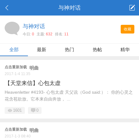
与神对话
与神对话
收藏
今日:
0
主题:
632
排名:
11
全部
最新
热门
热帖
精华
点击重新加载
明曲
2017-1-4 11:35
【天堂来信】心包太虚
Heavenletter #4193- 心包太虚 天父说（God said:）： 你的心灵之
花含苞欲放。它本来自由奔放， ...
1601
0
点击重新加载
明曲
2017-1-3 08:40