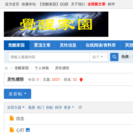
设为首页
收藏本站
【觉醒家园】QQ群
关于我们
全部新文章
精华
觉醒家园
置顶文章
灵性信息
在线阅读/资料库
冥
热搜:
帖子
搜
»
觉醒家园
›
个人体验
›
灵性感悟
索
觉
灵性感悟
今日:
0
|
主题:
1037
|
排名:
32
醒
家
发新帖
园
全部主题
最新
热门
热帖
精华
更多
信念
心灯