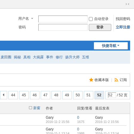
切
换
用户名
自动登录
找回密码
到
窄
密码
立即注册
登录
版
快捷导航
麦田圈
揭秘
真相
大揭露
事件
修行
扬升大师
五维
收藏本版
|
订阅
44
45
46
47
48
49
50
51
52
/ 52 页
新窗
作者
回复/查看
最后发表
Gary
0
Gary
2016-11-2 15:56
1675
2016-11-2 15:56
Gary
0
Gary
2016-11-1 13:14
1988
2016-11-1 13:14