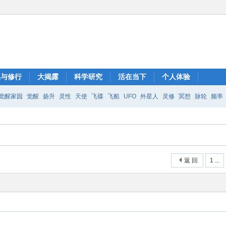
想与修行
大揭露
科学研究
活在当下
个人体验
觉醒家园
觉醒
扬升
灵性
天使
飞碟
飞船
UFO
外星人
灵修
冥想
脉轮
频率
返 回
1 ...