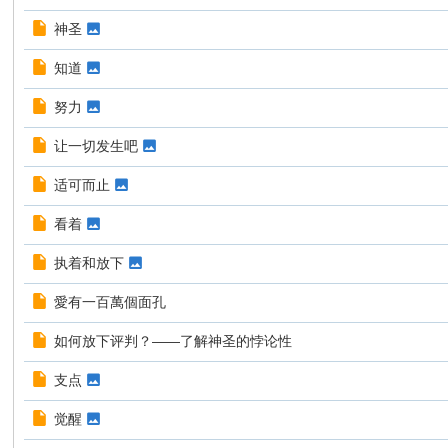
神圣
知道
努力
让一切发生吧
适可而止
看着
执着和放下
愛有一百萬個面孔
如何放下评判？——了解神圣的悖论性
支点
觉醒