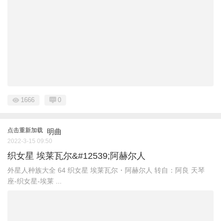
1666
0
点击重新加载
明曲
2022-3-15 09:50
织女星 埃莱瓦尔&#12539;阿赫尔人
外星人种族大全 ​64 织女星 埃莱瓦尔・阿赫尔人 转自：阿良 天琴
座-织女星-埃莱 ...