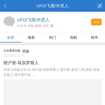
UFO/飞碟/外星人
UFO/飞碟/外星人
收藏
今日:
0
主题:
2150
排名:
28
全部
最新
热门
热帖
精华
点击重新加载
明曲
2022-3-21 11:54
猎户座-埃加罗斯人
外星人种族大全 ​81 猎户座 埃加罗斯人 猎户座-参宿二/扎加拉-埃加
罗斯人 猎户座中央 ...