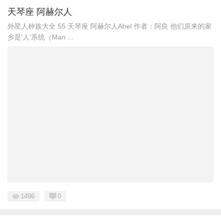
天琴座 阿赫尔人
外星人种族大全 ​55 天琴座 阿赫尔人Ahel 作者：阿良 他们原来的家
乡是'人’系统（Man ...
1496
0