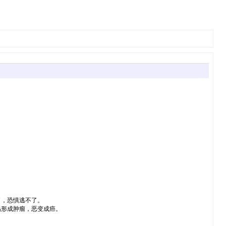
了，恐惧逃不了。
易形成肿瘤，恶变成癌。