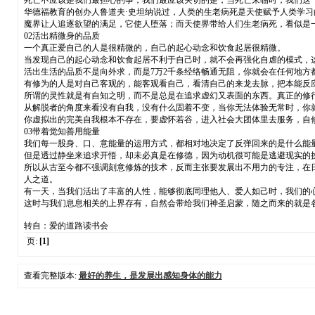
死亡不应该是我们最担心的事，我们最应该关切的是，当死亡来临时，我们这
华德福教育的创办人鲁道夫·史坦纳说过，人类的生老病死是天使赋予人类学习
魔界让人追逐欲望的满足，它使人堕落；而天使界带给人们生老病死，看似是
02活出精微身的品质
一个真正爱自己的人是很精微的，自己的起心动念和饮食起居很精微。
当发现自己的起心动念和饮食起居不利于自己时，就不会再强化自虐的模式，
活出生活的品质不是向外求，而是7万2千条经络畅通无阻，你就会在任何地方
有修为的人是对自己客观的，能客观看自己，看清自己的来龙去脉，把本能反
所谓的灵性就是有自知之明，而不是总是在追求虚幻又表面的东西。真正的修
从解脱者的角度来看没有自我，没有什么固着不变，当你无法体验无常时，你
你虚拟出的完美自我根本不存在，要虚怀若谷，进入社会大团体里去服务，自
03带着觉知善用能量
我们每一股身、口、意能量的运用方式，都相对地决定了反弹回来的是什么能
但是透过静坐来追求开悟，却未必真是在修德，因为动机很可能是逃避现实的
所以从古至今都不强调刻意修炼的技术，反而主张要发展出不用力的专注，在
人之道。
有一天，当我们活出了丰富的人性，能够彻底同理他人、爱人如己时，我们的
这时与我们息息相关的上界存有，自然会带给我们神圣启蒙，随之而来的就是
转自：爱的道路读书会
页:
[1]
查看完整版本:
最好的养生，是发展出感知身体的能力