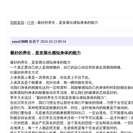
觉醒家园
›
疗愈
› 最好的养生，是发展出感知身体的能力
yoyo13688
发表于 2024-10-23 00:54
最好的养生，是发展出感知身体的能力
最好的养生，是发展出感知身体的能力
一个真正爱自己的人是很精微的，自己的起心动念和饮食起居都很精微。
01最好的养生方式
人体表面上看是一具骨肉之躯，但实质上不仅于此。
人体其实是个能量体，也叫光体，每一瞬间都在变化。
当我们身体的精微化达到一定程度时，就能够感知自己的身体时时刻刻都在振
如果感知到身体的能量振动非常活络，那么我们的健康状态就是好的。
李辛大夫说过：“最好的养生方式就是发展出感知身体的能力”。
但在日常生活中，我们习惯去否认那些令我们不愉快的情绪，习惯于去否定某
这些行为，某种程度就是能量的压抑，对抗，这时候体内的能量是不振动的。
但我们要知道，凡是被否定的能量都要找到出口，一定会显化。它可能显化成
到最后你会发现，在日常生活里根本没有一个环节可以逃避——这才叫修行！
一旦你想逃，就会产生莫名的恐慌，这个莫名的恐慌一定会制造出病痛。一切
在地球上，每一个人都必死无疑，生老病死是每个生命必定要面对的。