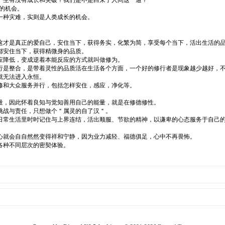
一生有没有成长和突破？我们是不是白来了人间这一遭？
的机会。
一种灾难，实则是人类成长的机会。
这才是真正的爱自己，安住当下，获得务实，化繁为简，享受每个当下，活出生活的
都安住当下，获得精微身的品质。
应降低，变成逆着本能反应的方式就叫做修为。
行是整合，是带着灵性的品质活在生活各个方面，一个好的修行者是现象越少越好，
就无法进入永恒。
修和大众服务并行，包括怎样安住，感应，净化等。
量，因此怀着良知与觉知善用自己的能量，就是在修德修性。
挑战与责任，只想做个＂属灵的自了汉＂。
日常生活里时时记住与上界连结，活出顺服、节欲的精神，以谦卑的心态服务于自己
心就会自自然然变得祥和宁静，因为业力减轻、福德俱足，心中不再畏怖。
各种不同层次的密契体验。