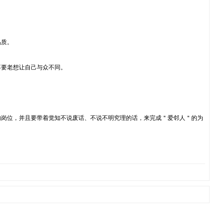
品质。
不要老想让自己与众不同。
的岗位，并且要带着觉知不说废话、不说不明究理的话，来完成＂爱邻人＂的为