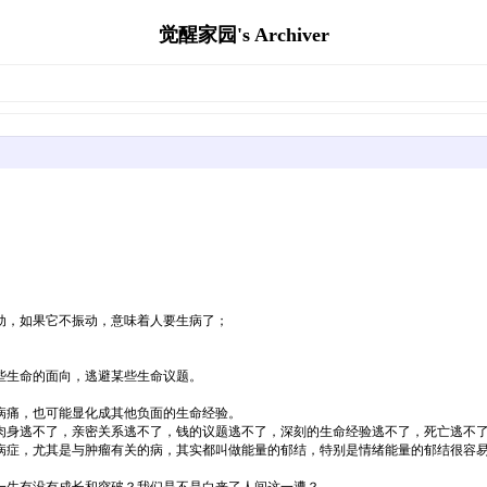
觉醒家园's Archiver
动，如果它不振动，意味着人要生病了；
些生命的面向，逃避某些生命议题。
病痛，也可能显化成其他负面的生命经验。
肉身逃不了，亲密关系逃不了，钱的议题逃不了，深刻的生命经验逃不了，死亡逃不
病症，尤其是与肿瘤有关的病，其实都叫做能量的郁结，特别是情绪能量的郁结很容