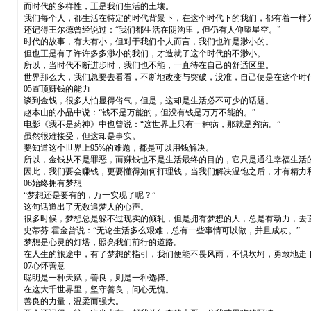
而时代的多样性，正是我们生活的土壤。
我们每个人，都生活在特定的时代背景下，在这个时代下的我们，都有着一样
还记得王尔德曾经说过：“我们都生活在阴沟里，但仍有人仰望星空。”
时代的故事，有大有小，但对于我们个人而言，我们也许是渺小的。
但也正是有了许许多多渺小的我们，才造就了这个时代的不渺小。
所以，当时代不断进步时，我们也不能，一直待在自己的舒适区里。
世界那么大，我们总要去看看，不断地改变与突破，没准，自己便是在这个时
05置顶赚钱的能力
谈到金钱，很多人怕显得俗气，但是，这却是生活必不可少的话题。
赵本山的小品中说：“钱不是万能的，但没有钱是万万不能的。”
电影《我不是药神》中也曾说：“这世界上只有一种病，那就是穷病。”
虽然很难接受，但这却是事实。
要知道这个世界上95%的难题，都是可以用钱解决。
所以，金钱从不是罪恶，而赚钱也不是生活最终的目的，它只是通往幸福生活
因此，我们要会赚钱，更要懂得如何打理钱，当我们解决温饱之后，才有精力
06始终拥有梦想
“梦想还是要有的，万一实现了呢？”
这句话道出了无数追梦人的心声。
很多时候，梦想总是躲不过现实的倾轧，但是拥有梦想的人，总是有动力，去
史蒂芬·霍金曾说：“无论生活多么艰难，总有一些事情可以做，并且成功。”
梦想是心灵的灯塔，照亮我们前行的道路。
在人生的旅途中，有了梦想的指引，我们便能不畏风雨，不惧坎坷，勇敢地走
07心怀善意
聪明是一种天赋，善良，则是一种选择。
在这大千世界里，坚守善良，问心无愧。
善良的力量，温柔而强大。