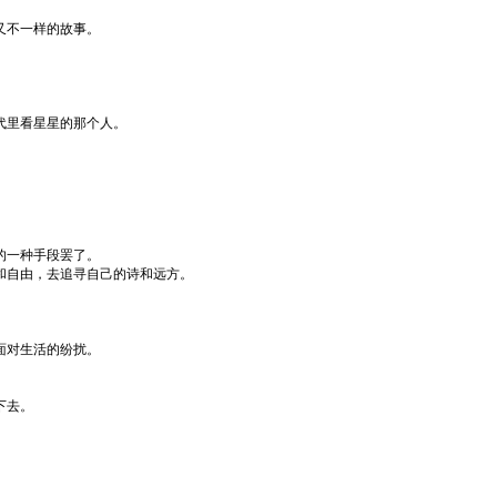
又不一样的故事。
代里看星星的那个人。
的一种手段罢了。
和自由，去追寻自己的诗和远方。
面对生活的纷扰。
下去。