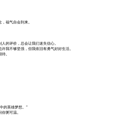
念，福气自会到来。
别人的评价，总会让我们迷失信心。
也许我不够坚强，但我依旧有勇气好好生活。
期待。
中的英雄梦想。”
问你粥可温。