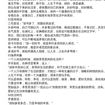
毫无节制，任性挥霍，殊不知，人生下半场，拼的，便是健康。
所以在接下来的生活里，请保重好自己的身体，好好吃饭，好好睡觉。
如果感到不舒服，及时去看医生，保持一个健康的生活习惯。
珍视生命，珍重自己，才能悠长地享受生活中的美好。
02坚持阅读
三毛曾说：“读书多了，容颜自然改变。
许多时候，自己可能以为，许多看过的书籍，都成过眼烟云，不复记忆，其实
在气质里，在谈吐上，在胸襟的无涯，当然也可能显露在生活和文字中。”
所以，我们读过的每一本书，都会成为我们气质的一部分。
坚持阅读，可以不断地滋养我们的灵魂。
笛卡尔曾说：“读一切好书，就是和许多高尚的人谈话。”
每一本书的内容，都是作者思想的集合体。
多读好书，便如同遇高人指路，让人生，少走许多弯路！
03涵养闲趣
一个人休息的时候，就能享受悠闲的生活吗？
并非如此，在林语堂看来，这人：
“须有丰富的心灵，有简朴生活的爱好，对于生财之道不大在心。”
一个人只有拥有了生活的爱好，才能过一种有生趣的日子，领略到闲情的快乐
人生下半场，培养一个兴趣爱好，用来代替玩手机。
可以是画画，听歌，养花，也可以是拍照，做菜，撸猫，爱好无高低，喜欢就
只要这件事，能让你感受到喜悦。
譬如徒步，享受登顶后“一览众山小”的豁然开阔，享受沿途遇到的野花、凉风
爱好让生活有情趣有意义。
04关注时代
罗素曾说：
“须知参差多态，乃是幸福的本源。”