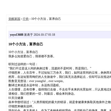
觉醒家园
›
疗愈
› 10个小方法，富养自己
yoyo13688
发表于 2024-10-17 01:18
10个小方法，富养自己
10个小方法，富养自己
我多么知道爱自己，我谁都不羡慕。
听到过这样的一句话：
“我们不过是这人间的匆匆过客，流逝的不是时间，而是我们。”
仔细想来，人生百年，不过短短三万余天，我们，如同这世间的尘埃，匆匆而
然而，在这短暂而绚烂的人生旅途中，我们虽无法选择起点，但却可以在抵达
凯鲁亚克曾说：ever youngful，ever weepin。
翻译过来就是永远年轻，永远热泪盈眶。
人生缓缓，总有些事，值得我们去做，不去在乎未来的光景如何，只认真地过
请相信，我们想要的一切，到最后，都会来到身边。
01关注健康
叔本华曾经说过：“人类所能犯的最大的错误，就是拿健康来换取其他身外之物
仔细想来确实这样。
现在社会，有太多的人，在为了各种各样的理由，去消耗自己的身体，熬夜、