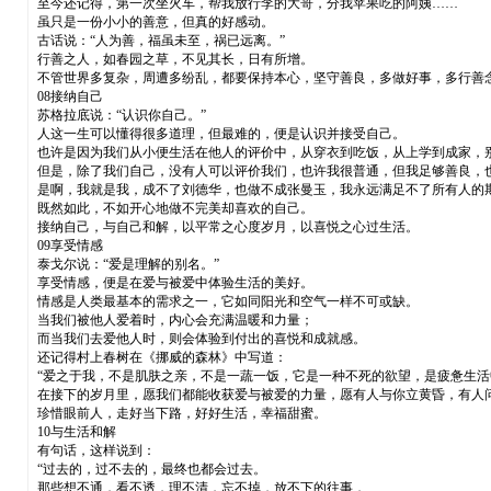
至今还记得，第一次坐火车，帮我放行李的大哥，分我苹果吃的阿姨……
虽只是一份小小的善意，但真的好感动。
古话说：“人为善，福虽未至，祸已远离。”
行善之人，如春园之草，不见其长，日有所增。
不管世界多复杂，周遭多纷乱，都要保持本心，坚守善良，多做好事，多行善
08接纳自己
苏格拉底说：“认识你自己。”
人这一生可以懂得很多道理，但最难的，便是认识并接受自己。
也许是因为我们从小便生活在他人的评价中，从穿衣到吃饭，从上学到成家，
但是，除了我们自己，没有人可以评价我们，也许我很普通，但我足够善良，
是啊，我就是我，成不了刘德华，也做不成张曼玉，我永远满足不了所有人的
既然如此，不如开心地做不完美却喜欢的自己。
接纳自己，与自己和解，以平常之心度岁月，以喜悦之心过生活。
09享受情感
泰戈尔说：“爱是理解的别名。”
享受情感，便是在爱与被爱中体验生活的美好。
情感是人类最基本的需求之一，它如同阳光和空气一样不可或缺。
当我们被他人爱着时，内心会充满温暖和力量；
而当我们去爱他人时，则会体验到付出的喜悦和成就感。
还记得村上春树在《挪威的森林》中写道：
“爱之于我，不是肌肤之亲，不是一蔬一饭，它是一种不死的欲望，是疲惫生活
在接下的岁月里，愿我们都能收获爱与被爱的力量，愿有人与你立黄昏，有人
珍惜眼前人，走好当下路，好好生活，幸福甜蜜。
10与生活和解
有句话，这样说到：
“过去的，过不去的，最终也都会过去。
那些想不通，看不透，理不清，忘不掉，放不下的往事，