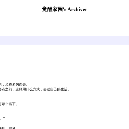
觉醒家园's Archiver
来，又将匆匆而去。
终点之前，选择用什么方式，去过自己的生活。
好每个当下。
。”
抽烟、喝酒……