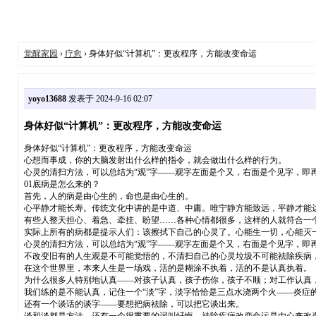
觉醒家园
›
疗愈
› 身体好似“计算机”：更改程序，方能改变命运
yoyo13688
发表于 2024-9-16 02:07
身体好似“计算机”：更改程序，方能改变命运
身体好似“计算机”：更改程序，方能改变命运
心想而事成，你的大脑发射出什么样的指令，就会做出什么样的行为。
心灵的清扫方法，可以总结为“观”字——观字左面是个又，右面是个见字，即
01底病是怎么来的？
首先，人的病是由心生的，命也是由心生的。
心平静才能长寿。传统文化中讲的是中道、中庸。唯宁静方能致远，平静才能
有些人整天担心、着急、牵挂、盼望……各种心情都很多，这样的人就符合一个
实际上所有的病都是提示人们：该擦拭下自己的心灵了。心能生一切，心能灭
心灵的清扫方法，可以总结为“观”字——观字左面是个又，右面是个见字，即
不改变旧有的人生观是不可能觉悟的，不清扫自己的心灵垃圾不可能祛除疾病
在这个世界里，本来人生是一场戏，活的是糊涂不执着，活的不是认真执着。
为什么很多人特别地认真——对孩子认真，孩子伤你，孩子不顺；对工作认真
我们练的是不能认真，记住一个“淡”字，淡字恰恰是三点水浇两个火——炎症
还有一个谈话的谈字——要想把病祛除，可以把它谈出来。