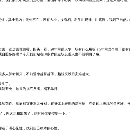
变。现代的人明明活的是心情，偏偏不修个心灵，以为肌肉就是健康，这是大错特错
无外，其小无内；无处不在，没有大小，没有相。科学叫规律、叫真理，我叫它自然力
去，谁进去谁倒霉。回头一看，20年前跟人争一场有什么用呀？5年前当个班干部有
自照多好呢？今天我们站在80多岁的立场反观人生不就明白了嘛。
很多人算命解灾，不知道命越算越薄，越躲灾以后灾难越大。
发生了。
就能避免。如果为祸不反省，祸不单行。
续惩罚你。疾病和灾难本无分别，在身体上表现的是疾病，在命运上表现的是灾难、
了，怒火之相出来了，这时候你要控制一下。”
键在于明心见性，找到自己根本的心性。