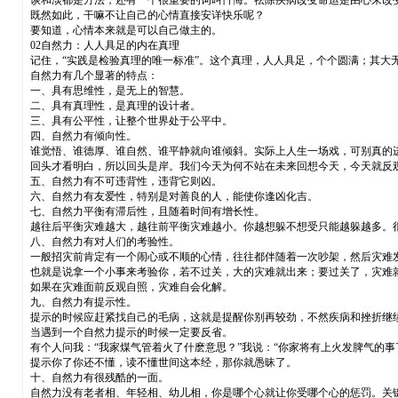
谈和淡都是方法，还有一个很重要的词叫忏悔。祛除疾病改变命运是由心来改
既然如此，干嘛不让自己的心情直接安详快乐呢？
要知道，心情本来就是可以自己做主的。
02自然力：人人具足的内在真理
记住，“实践是检验真理的唯一标准”。这个真理，人人具足，个个圆满；其大
自然力有几个显著的特点：
一、具有思维性，是无上的智慧。
二、具有真理性，是真理的设计者。
三、具有公平性，让整个世界处于公平中。
四、自然力有倾向性。
谁觉悟、谁德厚、谁自然、谁平静就向谁倾斜。实际上人生一场戏，可别真的进
回头才看明白，所以回头是岸。我们今天为何不站在未来回想今天，今天就反观
五、自然力有不可违背性，违背它则凶。
六、自然力有友爱性，特别是对善良的人，能使你逢凶化吉。
七、自然力平衡有滞后性，且随着时间有增长性。
越往后平衡灾难越大，越往前平衡灾难越小。你越想躲不想受只能越躲越多。
八、自然力有对人们的考验性。
一般招灾前肯定有一个闹心或不顺的心情，往往都伴随着一次吵架，然后灾难
也就是说拿一个小事来考验你，若不过关，大的灾难就出来；要过关了，灾难
如果在灾难面前反观自照，灾难自会化解。
九、自然力有提示性。
提示的时候应赶紧找自己的毛病，这就是提醒你别再较劲，不然疾病和挫折继
当遇到一个自然力提示的时候一定要反省。
有个人问我：“我家煤气管着火了什麽意思？”我说：“你家将有上火发脾气的事
提示你了你还不懂，读不懂世间这本经，那你就愚昧了。
十、自然力有很残酷的一面。
自然力没有老者相、年轻相、幼儿相，你是哪个心就让你受哪个心的惩罚。关