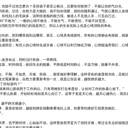
。
，也较不过你怎麽办？安排孩子甚至公检法，总要给你较倒了，不能让你的气白生。
的疾病。记住，自然力是大能的，他不怕你强硬，就怕你随和谦让。气恨心重的人命
。你找别人的毛病多，说明你迷痴的能力强。修道人不见他人非，只见自己过。
叫“不敢为”，一般的心情不敢生，不敢生气，不敢害怕，不敢不好意思。
情消耗完毕等待我们的就是死亡。所以人的生命实际上也是心情消耗的寿命。
定向的，想到哪里就到达哪里。第五，心情具有残留性。所有的心情都会有残留，残
以重新拿回来。
化成癌症；有些人的心情转化成灾难；心情可以利万物化万物，心情能滋养我们，心
—改变命运，同时治疗疾病，一举两得。
垃圾，时间倒流，收回失去的能量。平静就是时间静止，不染万物，能量不外泄。
击、不顺、不如意、灾难、疾病……都变做好事理解，这样变命的速度相当快，且能
这次冤家聚会，自然力要重新考你一次，就是让你反省，越恨挫折越大。
了你知道吗？”
你就将得心脏病死于工作岗位。只有用挫折打击来度你，让你对工作的执着心放下。”
情不那么执着，开始轻松地知道关心自己了。这辈子老是关心他，越关心越伤心，现在
，越平静灾难越小。
静，最喜欢较劲，越较劲挫折就翻着番地往上滚。你要害怕挫折它就更加疯狂。
了。
供养，也平静对待，心如如不动。这样更改程序是为了扭转灾难，将过去失去的福报
事，还没见面以前怎麽念啊？