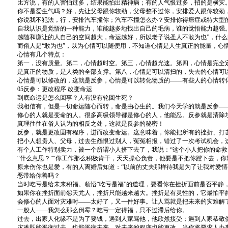
比方说，有的人害怕过多，结果能怕出精神病；有的人气恨过多，招的是横灾
你不是爱生气吗？好，先让父母跟你较劲，父母整不过你，安排爱人跟你较劲
你说我不犯法，行，安排汽车撞你；汽车不撞怎么办？安排你得癌症或特大型
自我认识是觉悟的一种能力，谁能越多地找出自己的毛病，谁的觉悟能力越强
越随和谦让的人自己的空间越大，命运越好，所以老子说圣人不敢为也”，什么
而俗人是“敢为也”，以为心情可以随便用，不知道心情是人生真正的能量，心
心情有几个特点：
第一，没有质量。第二，心情超时空。第三，心情超光速。第四，心情是完全
是真正的物质，是人类的全部支撑。第八，心情是可以清扫的，失去的心情可
心情是可以修改的，这就是反参，心情是可以转化物质的——有些人的心情转
05反参：更改程序 改变命运
到底命运是怎么回事？人有没有轮回生死？
我相信有，但是一切命运随心而转，命是由心生的。我们今天学的就是反参—
修心的人就是变命的人。很多高级领导都是修心的人，他能忍。反参就是清除
真理往往在俗人认为的相反之处，这就是反参的秘密！
反参，就是更改固有程序，进而改变命运。这意味着，你能把所有的挫折、打
把小人想贵人、父母，过去生怨恨过别人，冤冤相报，错过了一次考试机会，
有个人工作特别卖力，被一个所谓小人挤下去了，我说：“这个小人把你的命救
“什么意思？”“你工作那么积极肯干，天天操心负责，他要是不把你蹬下去，
原来伤你也是爱，有的人离婚后知道：“以前的丈夫那样待我是为了让我对爱
恶带给你善吗？
当时吃亏是给未来积福。领悟“吃亏是福”的道理，要看你在挫折面前是否平静
如果你在挫折面前怨天尤人，挫折只能越来越大。挫折是有灵性的，它最怕平
会修心的人面对灾难时——太好了，又一件好事。让人骂就是把未来的灾难解
一般人——我怎么那么倒霉？吃亏一定得福，只不过滞后给你。
过去，出家人化缘不是为了要钱，遇到人家骂他，他欣然接受；遇到人家恭敬
灾难既能平衡过去，也能平衡未来，对未来的程序也能更改。当你将要求人办