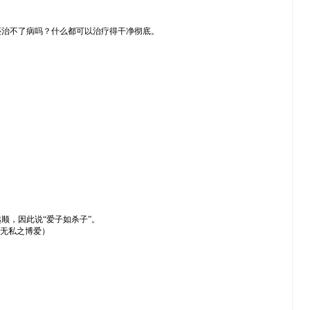
还治不了病吗？什么都可以治疗得干净彻底。
顺，因此说“爱子如杀子”。
大无私之博爱）
。