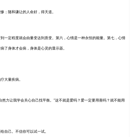
很惨；随和谦让的人命好，得天道。
留到一定程度就会由量变达到质变。第六，心情是一种永恒的能量。第七，心情
情病了身体才会病，身体是心灵的显示器。
治疗大量疾病。
自然力让我学会关心自己找平衡。”这不就是爱吗？爱一定要用善吗？就不能用
还给自己。不信你可以试一试。