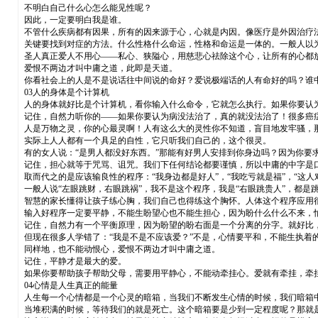
不明白自己什么心怎么能见性呢？
因此，一定要明白我是谁。
不管什么疾病都有因果，所有的因来源于心，心就是内因。像医疗是外因治疗
关键要找到对症的方法。什么性格什么命运，性格和命运是一体的。一般人以
圣人真正爱人不用心——私心、狭隘心，用慈悲心祛除这个心，让所有的心都
爱恨不两边才叫中庸之道，此即是天道。
你看社会上的人是不是说话往中间说的命好？爱说极端话的人有命好的吗？谁
03人的身体是个计算机
人的身体就好比是个计算机，看你输入什么命令，它就怎么执行。如果你要认为
记住，自然力听你的——如果你要认为病没法治了，真的就没法治了！很多癌
人是万物之灵，你的心最灵啊！人有这么大的灵性你不知道，盲目地发牢骚，
实际上人人都有一个具足的自性，它只听我们自己的，这个很灵。
有的女人说：“是男人都没好东西。”那能有好男人安排到你身边吗？因为你要
记住，担心就等于咒骂、诅咒。我们下任何结论都要谨慎，所以中庸的中字是
取而代之的是应该输良性的程序：“我身边都是好人”，“我吃亏就是福”，“这人
一般人说“左眼跳财，右眼跳祸”，我不是这个程序，我是“右眼跳贵人”，都是
智慧的家长懂得让孩子练心胸，我们自己也得练这个胸怀。人体这个程序应用
输入好程序一定要平静，不能生盼望心也不能生担心，因为盼什么什么不来，
记住，自然力有一个平衡原理，因为盼望的盼右面是一个分离的分字。就好比，
但现在很多人学错了：“我是不是不应该爱？”不是，心情要平和，不能生执着
同样地，也不能动恨心，爱恨不两边才叫中庸之道。
记住，平静才是最大的爱。
如果你要帮助孩子帮助父母，需要用平静心，不能动牵挂心。爱就有牵挂，牵
04心情是人生真正的能量
人生每一个心情都是一个心灵的暗箱，当我们不断发生心情的时候，我们暗箱
当堆积满的时候，等待我们的就是死亡。这个暗箱要是少到一定程度呢？那就