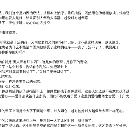
法，我们这个是内因治疗法，从根本上治疗，釜底抽薪。既然用心佛都能修成，难道
为用心爱人是好，结果爱别人倒给人添乱，越爱对方越倒霉。
放下，没心没肺，此心非心方是空。
中庸谁得道。
“我就是干活的命，又伺候老的又伺候小的”，好，你不是这样说嘛，越说越灵。
症患者为什么不能治？因为他接受了这样的程序——完了，治不了了，我要死了！
那你的命能好吗？
求的就是“男人没有好东西”，这是你的愿望，是你下的定论。
口字上贴个封条，告诉你别乱说，先把嘴封上。
对我不好就是要转运了”，“丢钱了要来财运了”，
跳好东西。
很多，程序尊重自己的意志。
怕什么什么来。
你越盼望的孩子越指望不上，越疼爱的孩子身体越弱。过去人知道越不在意的孩子越
的爱心——爱什么就被什么所伤，因此不能执着于爱（这里的爱指世俗之贪爱，非广
挂的牵字上面是个大字下面是个牢，对方闹心，越对他好对方越像坐大牢一样闹心。
中的垃圾就逐渐堆积上升，堆积到一大半儿的时候，就得病了。
是超功能状态。这个暗箱是空的状态呢？我们这一生就是觉悟者，这才是真正的长寿