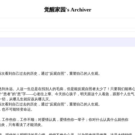
觉醒家园's Archiver
再次看到自己过去的历史，通过“反观自照”，重塑自己的人生观。
达到永远。人这一生总是在找别人的毛病，但是能反观自照者太少了！只要我们能将
“患者”的“患”字——心老往上窜、今天担心孩子，明天跟这个人着急，跟那个人生
一切，从哪儿生就应该从哪儿灭。
再次看到自己过去的历史，通过“反观自照”，重塑自己的人生观。
，也不可能转变命运。
，工作伤你，工作不顺；对爱情认真，爱情伤你一辈子；你对什么认真什么就伤你
的炎，只有看淡了才能消炎。