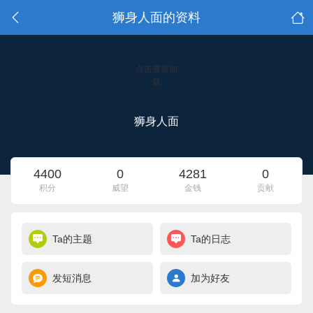
狮身人面的资料
点击重新加
载
狮身人面
4400
0
4281
0
积分
威望
金钱
贡献
Ta的主题
Ta的日志
发短消息
加为好友